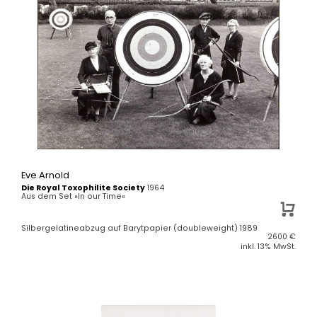
Eve Arnold
Die Royal Toxophilite Society
1964
Aus dem Set »In our Time«
Silbergelatineabzug auf Barytpapier (doubleweight) 1989
2600
€
inkl. 13% MwSt.