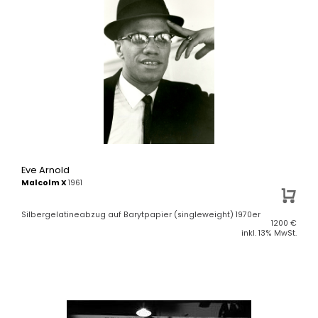
Eve Arnold
Malcolm X
1961
Silbergelatineabzug auf Barytpapier (singleweight) 1970er
1200
€
inkl. 13% MwSt.