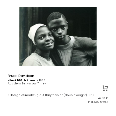
Bruce Davidson
»East 100th Street«
1966
Aus dem Set »In our Time«
Silbergelatineabzug auf Barytpapier (doubleweight) 1989
4200
€
inkl. 13% MwSt.