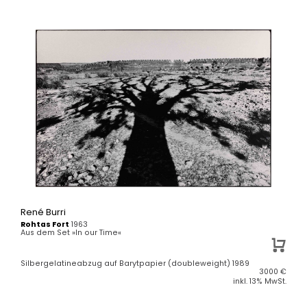
René Burri
Rohtas Fort
1963
Aus dem Set »In our Time«
Silbergelatineabzug auf Barytpapier (doubleweight) 1989
3000
€
inkl. 13% MwSt.