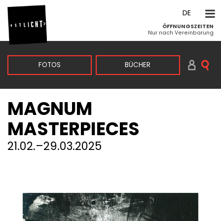
DE
ÖFFNUNGSZEITEN
EN
Nur nach Vereinbarung
FOTOS
BÜCHER
VINTAGE & KLASSIKER
ZEITGENÖSSISCH
AKTUELLE AUSSTELLUNG
KÜNSTLER:INNEN
MAGNUM
SUCHEN PRINTS
MASTERPIECES
21.02.–29.03.2025