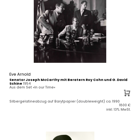
Eve Arnold
Senator Joseph McCarthy mit Beratern Roy Cohn und G. David
Schine
1954
Aus dem Set »In our Time«
Silbergelatineabzug auf Barytpapier (doubleweight) ca. 1990
1800
€
inkl. 13% MwSt.