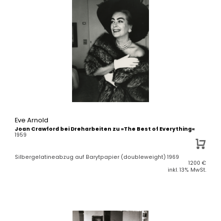
Eve Arnold
Joan Crawford bei Dreharbeiten zu »The Best of Everything«
1959
Silbergelatineabzug auf Barytpapier (doubleweight) 1969
1200
€
inkl. 13% MwSt.