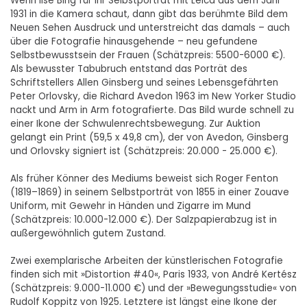
Wenn Ilse Bing für ihr Selbstporträt mit Leica aus dem Jahr
1931 in die Kamera schaut, dann gibt das berühmte Bild dem
Neuen Sehen Ausdruck und unterstreicht das damals – auch
über die Fotografie hinausgehende – neu gefundene
Selbstbewusstsein der Frauen (Schätzpreis: 5500-6000 €).
Als bewusster Tabubruch entstand das Porträt des
Schriftstellers Allen Ginsberg und seines Lebensgefährten
Peter Orlovsky, die Richard Avedon 1963 im New Yorker Studio
nackt und Arm in Arm fotografierte. Das Bild wurde schnell zu
einer Ikone der Schwulenrechtsbewegung. Zur Auktion
gelangt ein Print (59,5 x 49,8 cm), der von Avedon, Ginsberg
und Orlovsky signiert ist (Schätzpreis: 20.000 - 25.000 €).
Als früher Könner des Mediums beweist sich Roger Fenton
(1819–1869) in seinem Selbstporträt von 1855 in einer Zouave
Uniform, mit Gewehr in Händen und Zigarre im Mund
(Schätzpreis: 10.000-12.000 €). Der Salzpapierabzug ist in
außergewöhnlich gutem Zustand.
Zwei exemplarische Arbeiten der künstlerischen Fotografie
finden sich mit »Distortion #40«, Paris 1933, von André Kertész
(Schätzpreis: 9.000-11.000 €) und der »Bewegungsstudie« von
Rudolf Koppitz von 1925. Letztere ist längst eine Ikone der