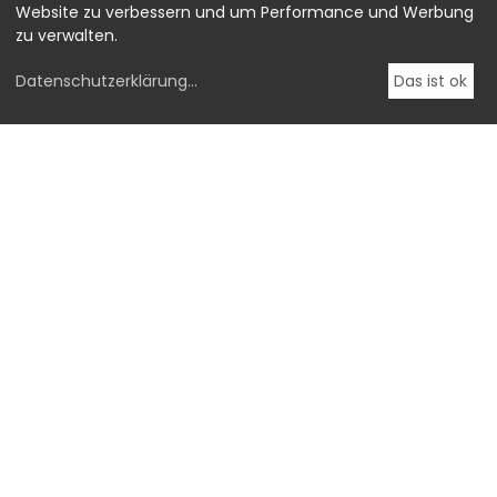
Website zu verbessern und um Performance und Werbung
zu verwalten.
Datenschutzerklärung
...
Das ist ok
OstLicht.
Galerie für Fotografie
BROTFABRIK, Stiege #3
Absberggasse 27,