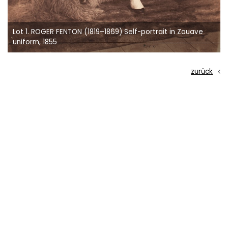
Lot 10. RUDOLF KOPPITZ (1884–1936) ‘Bewegungsstudie’
Movement Study, Vienna 1925
zurück