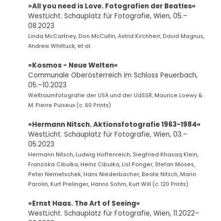
»All you need is Love. Fotografien der Beatles«
WestLicht. Schauplatz für Fotografie, Wien, 05.–
08.2023
Linda McCartney, Don McCullin, Astrid Kirchherr, David Magnus,
Andrew Whittuck, et al.
»Kosmos - Neue Welten«
Communale Oberösterreich im Schloss Peuerbach,
05.–10.2023
Weltraumfotografie der USA und der UdSSR, Maurice Loewy &
M. Pierre Puiseux (c. 60 Prints)
»Hermann Nitsch. Aktionsfotografie 1963-1984«
WestLicht. Schauplatz für Fotografie, Wien, 03.–
05.2023
Hermann Nitsch, Ludwig Hoffenreich, Siegfried Khasaq Klein,
Franziska Cibulka, Heinz Cibulka, Lisl Ponger, Stefan Moses,
Peter Nemetschek, Hans Niederbacher, Beate Nitsch, Mario
Parolin, Kurt Prelinger, Hanns Sohm, Kurt Will (c. 120 Prints)
»Ernst Haas. The Art of Seeing«
WestLicht. Schauplatz für Fotografie, Wien, 11.2022–