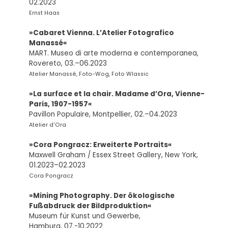
02.2023
Ernst Haas
»Cabaret Vienna. L’Atelier Fotografico
Manassé«
MART. Museo di arte moderna e contemporanea,
Rovereto, 03.–06.2023
Atelier Manassé, Foto-Wog, Foto Wlassic
»La surface et la chair. Madame d’Ora, Vienne-
Paris, 1907-1957«
Pavillon Populaire, Montpellier, 02.–04.2023
Atelier d'Ora
»Cora Pongracz: Erweiterte Portraits«
Maxwell Graham / Essex Street Gallery, New York,
01.2023–02.2023
Cora Pongracz
»Mining Photography. Der ökologische
Fußabdruck der Bildproduktion«
Museum für Kunst und Gewerbe,
Hamburg, 07.-10.2022