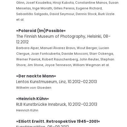
Glinn, Josef Koudelka, Hiroji Kubota, Constantine Manos, Susan
Meiselas, Inge Morath, Gilles Peress, Eugene Richard,
Sebastião Salgado, David Seymour, Dennis Stock, Burk Uzzle
et al.
»Polaroid (Im)Possible«
The Finnish Museum of Photography, Helsinki, 08–
12.2012
Barbara Alper, Manuel Álvarez Bravo, Wout Berger, Lucien
Clergue, Joan Fontcuberta, Davide Mosconi, Starr Ockenga,
Werner Pawlok, Robert Rauschenberg, John Reuter, Stephan
Shore, Jim Stone, Joyce Tenneson, William Wegman et al.
»Der nackte Mann«
Lentos Kunstmuseum, Linz, 10.2012–02.2013
Wilhelm von Gloeden
»Heinrich Kühn«
RLB Kunstbrücke Innsbruck, 10.2012–02.2013
Heinrich Kühn
»Elliott Erwitt. Retrospektive 1945–2001«