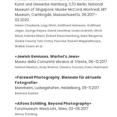
Kunst und Gewerbe Hamburg; C/O Berlin; National
Museum of Singapore; Musée McCord, Montreal; MIT
Museum, Cambrigde, Massachusetts, 06.2017–
02.2020
Helen Chadwick, Luigi Ghirri, Gottfried Helnwein, Gottfried
Jäger, György Kepes, David Levinthal, Linda Lindroth, Ulrich
Mack, Katinka Mann, Robert Rauschenberg, Auke Bergsma,
Gisèle Freund, Toto Firma, Paul Huf, Robert Mapplethorpe,
Walker Evans et al.
»Jewish Geniuses. Warhol’s Jews«
Museo della Comunità ebraica di Trieste, 06–12.2017
Helmut Newton, Andy Warhol, Oliviero Toscani, Franz Hubmann
»Farewell Photography. Biennale für aktuelle
Fotografie«
Mannheim, Ludwigshafen, Heidelberg, 09–11.2017
Barbara Kasten
»Alfons Schilling. Beyond Photography«
Fotomuseum WestLicht, Wien, 02–05.2017
Alfons Schilling