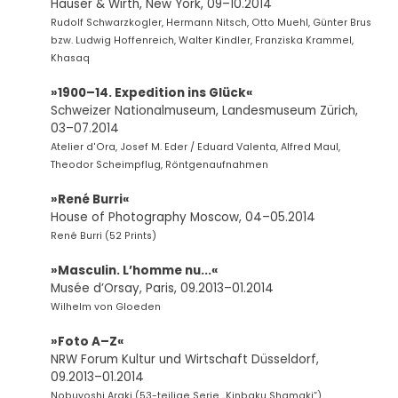
Hauser & Wirth, New York, 09–10.2014
Rudolf Schwarzkogler, Hermann Nitsch, Otto Muehl, Günter Brus
bzw. Ludwig Hoffenreich, Walter Kindler, Franziska Krammel,
Khasaq
»1900–14. Expedition ins Glück«
Schweizer Nationalmuseum, Landesmuseum Zürich,
03–07.2014
Atelier d'Ora, Josef M. Eder / Eduard Valenta, Alfred Maul,
Theodor Scheimpflug, Röntgenaufnahmen
»René Burri«
House of Photography Moscow, 04–05.2014
René Burri (52 Prints)
»Masculin. L’homme nu...«
Musée d’Orsay, Paris, 09.2013–01.2014
Wilhelm von Gloeden
»Foto A–Z«
NRW Forum Kultur und Wirtschaft Düsseldorf,
09.2013–01.2014
Nobuyoshi Araki (53-teilige Serie „Kinbaku Shamaki“)