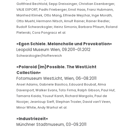
Gottfried Bechtold, Sepp Dreissinger, Christian Eisenberger,
VALIE EXPORT, Padhi Frieberger, Ernst Haas, Franz Hubmann,
Manfred Klimek, Otto Mang, Elfriede Mejchar, Inge Morath,
Otto Muehl, Hermann Nitsch, Arnulf Rainer, Rainer Riedler,
Rudolf Schwarzkogler, Heinz Simonis, Barbara Pflaum, Roland
Pleterski, Cora Pongracz et al.
»Egon Schiele. Melancholie und Provokation«
Leopold Museum Wien, 09.2011–01.2012
Schwarzkogler/Hoffenreich
»Polaroid (Im)Possible. The WestLicht
Collection«
Fotomuseum WestLicht, Wien, 06–08.2011
Ansel Adams, Gabriele Basilico, Edouard Boubat, Alma
Davenport, Walker Evans, Toto Firma, Ralph Gibson, Paul Huf,
Tamarra Kaida, Yousuf Karsh, Richard Margolis, Paul de
Nooijer, Jeanloup Sieff, Stephan Troxler, David van’t Veen,
Minor White, Andy Warhol et al.
»Industriezeit«
Münchner Stadtmuseum, 03–09.2011