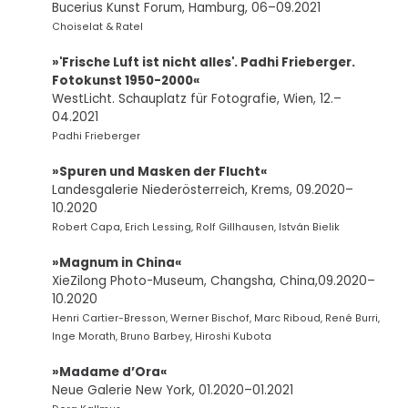
Bucerius Kunst Forum, Hamburg, 06–09.2021
Choiselat & Ratel
»
'Frische Luft ist nicht alles'. Padhi Frieberger.
Fotokunst 1950-2000
«
WestLicht. Schauplatz für Fotografie, Wien, 12.–
04.2021
Padhi Frieberger
»Spuren und Masken der Flucht«
Landesgalerie Niederösterreich, Krems, 09.2020–
10.2020
Robert Capa, Erich Lessing, Rolf Gillhausen, István Bielik
»Magnum in China«
XieZilong Photo-Museum, Changsha, China,09.2020–
10.2020
Henri Cartier-Bresson, Werner Bischof, Marc Riboud, René Burri,
Inge Morath, Bruno Barbey, Hiroshi Kubota
»Madame d’Ora«
Neue Galerie New York, 01.2020–01.2021