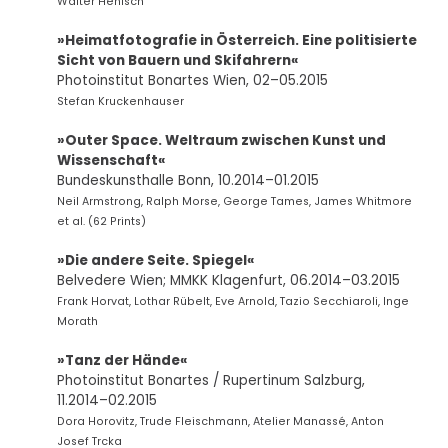
Walter Henisch
»Heimatfotografie in Österreich. Eine politisierte
Sicht von Bauern und Skifahrern«
Photoinstitut Bonartes Wien, 02–05.2015
Stefan Kruckenhauser
»Outer Space. Weltraum zwischen Kunst und
Wissenschaft«
Bundeskunsthalle Bonn, 10.2014–01.2015
Neil Armstrong, Ralph Morse, George Tames, James Whitmore
et al. (62 Prints)
»Die andere Seite. Spiegel«
Belvedere Wien; MMKK Klagenfurt, 06.2014–03.2015
Frank Horvat, Lothar Rübelt, Eve Arnold, Tazio Secchiaroli, Inge
Morath
»Tanz der Hände«
Photoinstitut Bonartes / Rupertinum Salzburg,
11.2014–02.2015
Dora Horovitz, Trude Fleischmann, Atelier Manassé, Anton
Josef Trcka