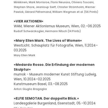
Minkkinen, Mark Morrisroe, Floris Neusüss, Oliviero Toscani,
Stephen Shore, Jeanloup Sieff, Christer Strömholm, Werner
Pawlok, Gérard Pétremand, William Wegman et al. (56 Prints)
»VIER AKTIONEN«
WAM, Wiener Aktionismus Museum, Wien, 02.–06.2025
Rudolf Schwarzkogler, Hermann Nitsch (14 Prints)
»Mary Ellen Mark. The Lives of Women«
WestLicht. Schauplatz für Fotografie, Wien, 11.2024–
03.2025
Mary Ellen Mark
»Medardo Rosso. Die Erfindung der modernen
Skulptur«
mumok - Museum moderner Kunst Stiftung Ludwig,
Wien, 10.2024–02.2025
Kunstmuseum Basel, 03.–08.2025
Anton Giuglio Bragaglia
»ELFIE SEMOTAN. Der doppelte Blick.«
Landesgalerie Burgenland, Eisenstadt, 05.–10.2024