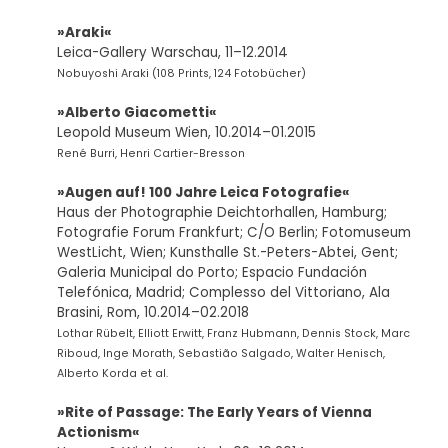
»Araki«
Leica-Gallery Warschau, 11–12.2014
Nobuyoshi Araki (108 Prints, 124 Fotobücher)
»Alberto Giacometti«
Leopold Museum Wien, 10.2014–01.2015
René Burri, Henri Cartier-Bresson
»Augen auf! 100 Jahre Leica Fotografie«
Haus der Photographie Deichtorhallen, Hamburg;
Fotografie Forum Frankfurt; C/O Berlin; Fotomuseum
WestLicht, Wien; Kunsthalle St.-Peters-Abtei, Gent;
Galeria Municipal do Porto; Espacio Fundación
Telefónica, Madrid; Complesso del Vittoriano, Ala
Brasini, Rom, 10.2014–02.2018
Lothar Rübelt, Elliott Erwitt, Franz Hubmann, Dennis Stock, Marc
Riboud, Inge Morath, Sebastião Salgado, Walter Henisch,
Alberto Korda et al.
»Rite of Passage: The Early Years of Vienna
Actionism«