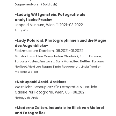
Daguerreotypien (Goldrush)
»Ludwig Wittgenstein. Fotografie als
analytische Praxis«
Leopold Museum, Wien, 11.2021–03.2022
Andy Warhol
»Lady Polaroid. Photographinnen und die Magie
des Augenblicks«
Flatzmuseum Dornbirn, 09.2021–01.2022
Marsha Burns, Ellen Carey, Helen Chadwick, Sandi Fellman,
Barbara Kasten, Ann Lovett, Sally Mann, Bea Nettles, Barbara
Norfleet, Vicki Lee Ragan, Linda Robbennolt, Linda Troeller,
Melanie Walker
»
Nobuyoshi Araki. Arakiss
«
WestLicht. Schauplatz für Fotografie & OstLicht.
Galerie für Fotografie, Wien, 05.–08.2021
Nobuyoshi Araki
»Moderne Zeiten. Industrie im Blick von Malerei
und Fotografie«