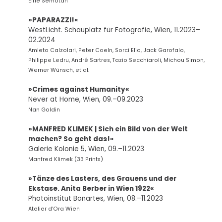
Elfie Semotan
»PAPARAZZI!«
WestLicht. Schauplatz für Fotografie, Wien, 11.2023–
02.2024
Amleto Calzolari, Peter Coeln, Sorci Elio, Jack Garofalo,
Philippe Ledru, André Sartres, Tazio Secchiaroli, Michou Simon,
Werner Wünsch, et al.
»Crimes against Humanity«
Never at Home, Wien, 09.–09.2023
Nan Goldin
»MANFRED KLIMEK
| Sich ein Bild von der Welt
machen? So geht das!«
Galerie Kolonie 5, Wien, 09.–11.2023
Manfred Klimek (33 Prints)
»Tänze des Lasters, des Grauens und der
Ekstase. Anita Berber in Wien 1922«
Photoinstitut Bonartes, Wien, 08.–11.2023
Atelier d’Ora Wien