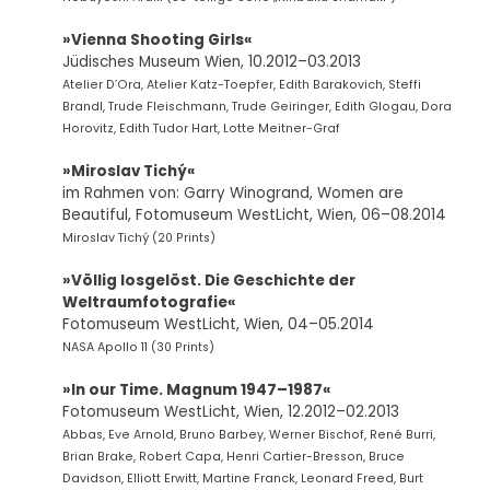
»Vienna Shooting Girls«
Jüdisches Museum Wien, 10.2012–03.2013
Atelier D’Ora, Atelier Katz-Toepfer, Edith Barakovich, Steffi
Brandl, Trude Fleischmann, Trude Geiringer, Edith Glogau, Dora
Horovitz, Edith Tudor Hart, Lotte Meitner-Graf
»Miroslav Tichý«
im Rahmen von: Garry Winogrand, Women are
Beautiful, Fotomuseum WestLicht, Wien, 06–08.2014
Miroslav Tichý (20 Prints)
»Völlig losgelöst. Die Geschichte der
Weltraumfotografie«
Fotomuseum WestLicht, Wien, 04–05.2014
NASA Apollo 11 (30 Prints)
»In our Time. Magnum 1947–1987«
Fotomuseum WestLicht, Wien, 12.2012–02.2013
Abbas, Eve Arnold, Bruno Barbey, Werner Bischof, René Burri,
Brian Brake, Robert Capa, Henri Cartier-Bresson, Bruce
Davidson, Elliott Erwitt, Martine Franck, Leonard Freed, Burt