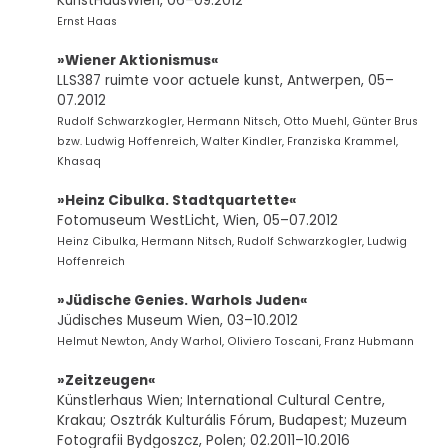
KunstHausWien, 06–09.2012
Ernst Haas
»Wiener Aktionismus«
LLS387 ruimte voor actuele kunst, Antwerpen, 05–
07.2012
Rudolf Schwarzkogler, Hermann Nitsch, Otto Muehl, Günter Brus
bzw. Ludwig Hoffenreich, Walter Kindler, Franziska Krammel,
Khasaq
»Heinz Cibulka. Stadtquartette«
Fotomuseum WestLicht, Wien, 05–07.2012
Heinz Cibulka, Hermann Nitsch, Rudolf Schwarzkogler, Ludwig
Hoffenreich
»Jüdische Genies. Warhols Juden«
Jüdisches Museum Wien, 03–10.2012
Helmut Newton, Andy Warhol, Oliviero Toscani, Franz Hubmann
»Zeitzeugen«
Künstlerhaus Wien; International Cultural Centre,
Krakau; Osztrák Kulturális Fórum, Budapest; Muzeum
Fotografii Bydgoszcz, Polen; 02.2011–10.2016