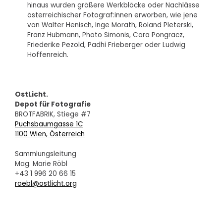
hinaus wurden größere Werkblöcke oder Nachlässe
österreichischer Fotograf:innen erworben, wie jene
von Walter Henisch, Inge Morath, Roland Pleterski,
Franz Hubmann, Photo Simonis, Cora Pongracz,
Friederike Pezold, Padhi Frieberger oder Ludwig
Hoffenreich.
OstLicht.
Depot für Fotografie
BROTFABRIK, Stiege #7
Puchsbaumgasse 1C
1100 Wien, Österreich
Sammlungsleitung
Mag. Marie Röbl
+43 1 996 20 66 15
roebl@ostlicht.org