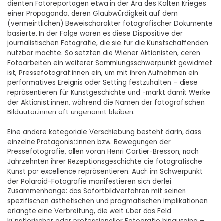
dienten Fotoreportagen etwa in der Ära des Kalten Krieges
einer Propaganda, deren Glaubwürdigkeit auf dem
(vermeintlichen) Beweischarakter fotografischer Dokumente
basierte. In der Folge waren es diese Dispositive der
journalistischen Fotografie, die sie für die Kunstschaffenden
nutzbar machte. So setzten die Wiener Aktionisten, deren
Fotoarbeiten ein weiterer Sammlungsschwerpunkt gewidmet
ist, Pressefotograf:innen ein, um mit ihren Aufnahmen ein
performatives Ereignis oder Setting festzuhalten – diese
repräsentieren für Kunstgeschichte und -markt damit Werke
der Aktionist:innen, während die Namen der fotografischen
Bildautor:innen oft ungenannt bleiben.
Eine andere kategoriale Verschiebung besteht darin, dass
einzelne Protagonist:innen bzw. Bewegungen der
Pressefotografie, allen voran Henri Cartier-Bresson, nach
Jahrzehnten ihrer Rezeptionsgeschichte die fotografische
Kunst par excellence repräsentieren. Auch im Schwerpunkt
der Polaroid-Fotografie manifestieren sich derlei
Zusammenhänge: das Sofortbildverfahren mit seinen
spezifischen ästhetischen und pragmatischen Implikationen
erlangte eine Verbreitung, die weit über das Feld
künstlerischer oder professioneller Fotografie hinausging –