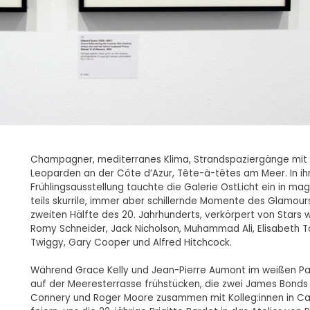
Champagner, mediterranes Klima, Strandspaziergänge mit
Leoparden an der Côte d’Azur, Tête-à-têtes am Meer. In ih
Frühlingsausstellung tauchte die Galerie OstLicht ein in mag
teils skurrile, immer aber schillernde Momente des Glamour
zweiten Hälfte des 20. Jahrhunderts, verkörpert von Stars 
Romy Schneider, Jack Nicholson, Muhammad Ali, Elisabeth Ta
Twiggy, Gary Cooper und Alfred Hitchcock.
Während Grace Kelly und Jean-Pierre Aumont im weißen Pav
auf der Meeresterrasse frühstücken, die zwei James Bonds
Connery und Roger Moore zusammen mit Kolleg:innen in C