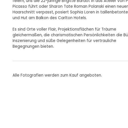
feiern, uns die 22-jährige Brigitte Bardot in das Atelier von 
Picasso führt oder Sharon Tate Roman Polanski einen neue
Haarschnitt verpasst, posiert Sophia Loren in taillenbetont
und Hut am Balkon des Carlton Hotels.
Es sind Orte voller Flair, Projektionsflächen für Träume
gleichermaßen, die charismatischen Persönlichkeiten die Bü
Inszenierung und süße Gelegenheiten für vertrauliche
Begegnungen bieten.
Alle Fotografien werden zum Kauf angeboten.