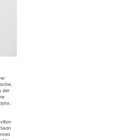
rer
ische,
s der
wie
ylor,
illon
 Sean
annes