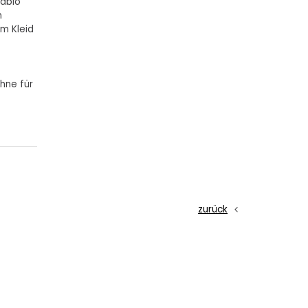
Pablo
n
em Kleid
hne für
zurück