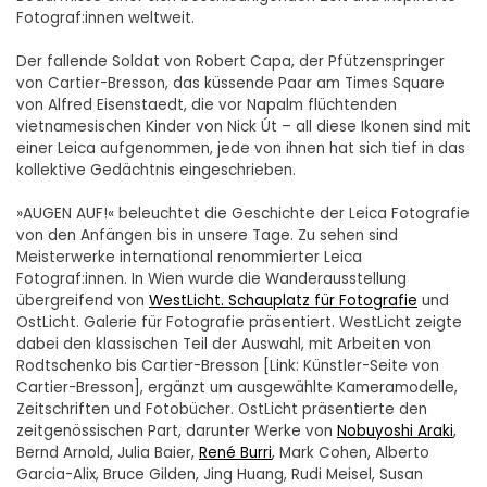
Fotograf:innen weltweit.
Der fallende Soldat von Robert Capa, der Pfützenspringer
von Cartier-Bresson, das küssende Paar am Times Square
von Alfred Eisenstaedt, die vor Napalm flüchtenden
vietnamesischen Kinder von Nick Út – all diese Ikonen sind mit
einer Leica aufgenommen, jede von ihnen hat sich tief in das
kollektive Gedächtnis eingeschrieben.
»AUGEN AUF!« beleuchtet die Geschichte der Leica Fotografie
von den Anfängen bis in unsere Tage. Zu sehen sind
Meisterwerke international renommierter Leica
Fotograf:innen. In Wien wurde die Wanderausstellung
übergreifend von
WestLicht. Schauplatz für Fotografie
und
OstLicht. Galerie für Fotografie präsentiert. WestLicht zeigte
dabei den klassischen Teil der Auswahl, mit Arbeiten von
Rodtschenko bis Cartier-Bresson [Link: Künstler-Seite von
Cartier-Bresson], ergänzt um ausgewählte Kameramodelle,
Zeitschriften und Fotobücher. OstLicht präsentierte den
zeitgenössischen Part, darunter Werke von
Nobuyoshi Araki
,
Bernd Arnold, Julia Baier,
René Burri
, Mark Cohen, Alberto
Garcia-Alix, Bruce Gilden, Jing Huang, Rudi Meisel, Susan