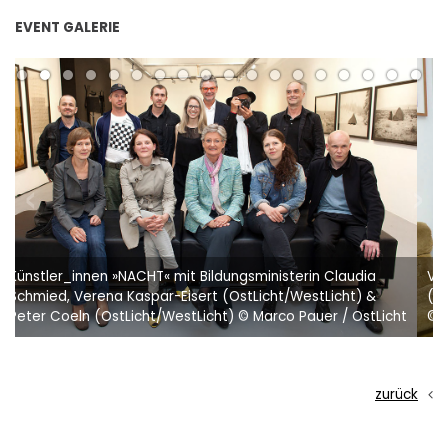
EVENT GALERIE
Verena Kaspar-Eisert (OstLicht/WestLicht), Peter Coeln
(OstLicht/WestLicht) & Bildungsministerin Claudia Schmied
t
© Marco Pauer / OstLicht
zurück