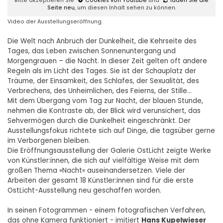
Bitte akzeptieren Sie
Cookies von Youtube
und
laden Sie die
Seite neu
, um diesen Inhalt sehen zu können.
Video der Ausstellungseröffnung
Die Welt nach Anbruch der Dunkelheit, die Kehrseite des
Tages, das Leben zwischen Sonnenuntergang und
Morgengrauen – die Nacht. In dieser Zeit gelten oft andere
Regeln als im Licht des Tages. Sie ist der Schauplatz der
Träume, der Einsamkeit, des Schlafes, der Sexualität, des
Verbrechens, des Unheimlichen, des Feierns, der Stille...
Mit dem Übergang vom Tag zur Nacht, der blauen Stunde,
nehmen die Kontraste ab, der Blick wird verunsichert, das
Sehvermögen durch die Dunkelheit eingeschränkt. Der
Ausstellungsfokus richtete sich auf Dinge, die tagsüber gerne
im Verborgenen bleiben.
Die Eröffnungsausstellung der Galerie OstLicht zeigte Werke
von Künstler:innen, die sich auf vielfältige Weise mit dem
großen Thema »Nacht« auseinandersetzen. Viele der
Arbeiten der gesamt 18 Künstler:innen sind für die erste
OstLicht-Ausstellung neu geschaffen worden.
In seinen Fotogrammen - einem fotografischen Verfahren,
das ohne Kamera funktioniert - imitiert
Hans Kupelwieser