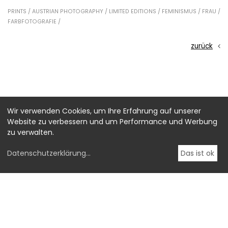
PRINTS /
AUSTRIAN PHOTOGRAPHY /
LIMITED EDITIONS /
FEMINISMUS /
FRAU /
FARBFOTOGRAFIE /
zurück
Wir verwenden Cookies, um Ihre Erfahrung auf unserer
Website zu verbessern und um Performance und Werbung
zu verwalten.
Datenschutzerklärung
...
Das ist ok