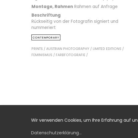
Montage, Rahmen
Rahmen auf Anfrage
Beschriftung
Rückseitig von der Fotografin signiert und
nummeriert
CONTEMPORARY
PRINTS /
AUSTRIAN PHOTOGRAPHY /
LIMITED EDITIONS /
FEMINISMUS /
FARBFOTOGRAFIE /
Wir verwenden Cookies, um Ihre Erfahrung auf u
Datenschutzerklärung
...