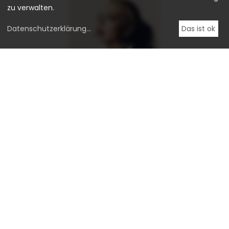
zu verwalten.
Datenschutzerklärung
...
Das ist ok
Bryan Adams
Lindsay Lohan
2007
Archival pigment print
6300
€
Anfragen
ALLE WERKE ANSEHEN VON BRYAN ADAMS