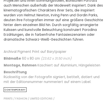
Projekten und ihren stimmungsvollen, ikonischen Porträts
auch Menschen außerhalb der Modewelt inspiriert. Dank des
kinematografischen Charakters ihrer Sets, die inspiriert
wurden von Helmut Newton, Irving Penn und Gordin Parks,
deuten ihre Fotografien immer auf eine größere Geschichte
hinter dem einzelnen Bild hin. Durch sorgfältig arrangierte
Kulissen und kunstvolle Beleuchtung konstruiert Porodina
Erzählungen, die in farbenfrohe Fantasieszenarien oder
dramatische Schwarz-Weiß-Geschichten führen.
Archival Pigment Print auf Barytpapier
Bildmaße
60 x 80 cm
(
23.62
x
31.50
inch)
Montage, Rahmen
Kaschiert auf Aluminium, Hängeleisten
Beschriftung
Rückseitig von der Fotografin signiert, betitelt, datiert und
mit der Editionsnummer nummeriert auf einem Label.
CONTEMPORARY
PRINTS /
FASHION /
LIMITED EDITIONS /