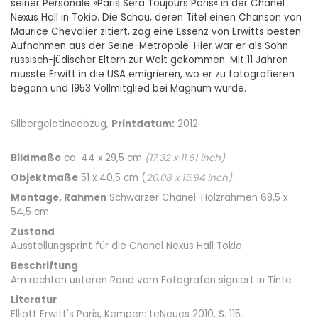
seiner Personale »Paris Sera Toujours Paris« in der Chanel
Nexus Hall in Tokio. Die Schau, deren Titel einen Chanson von
Maurice Chevalier zitiert, zog eine Essenz von Erwitts besten
Aufnahmen aus der Seine-Metropole. Hier war er als Sohn
russisch-jüdischer Eltern zur Welt gekommen. Mit 11 Jahren
musste Erwitt in die USA emigrieren, wo er zu fotografieren
begann und 1953 Vollmitglied bei Magnum wurde.
Silbergelatineabzug,
Printdatum:
2012
Bildmaße
ca. 44 x 29,5 cm
(
17.32
x
11.61
inch)
Objektmaße
51 x 40,5 cm (
20.08
x
15.94
inch)
Montage, Rahmen
Schwarzer Chanel-Holzrahmen 68,5 x
54,5 cm
Zustand
Ausstellungsprint für die Chanel Nexus Hall Tokio
Beschriftung
Am rechten unteren Rand vom Fotografen signiert in Tinte
Literatur
Elliott Erwitt's Paris, Kempen: teNeues 2010, S. 115.