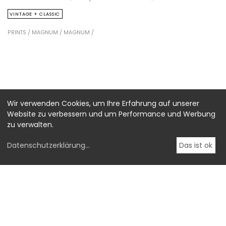
VINTAGE + CLASSIC
PRINTS /
MAGNUM /
MAGNUM /
Wir verwenden Cookies, um Ihre Erfahrung auf unserer
Website zu verbessern und um Performance und Werbung
zu verwalten.
Datenschutzerklärung
...
Das ist ok