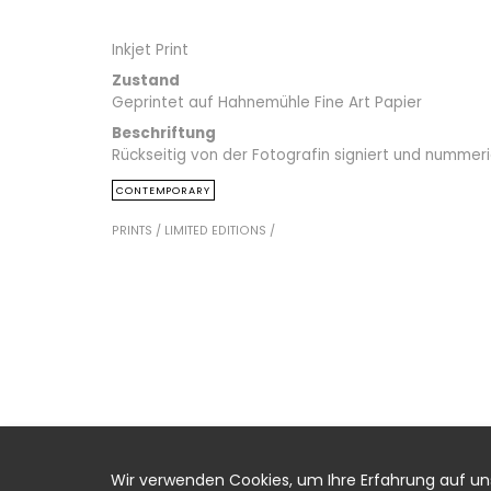
Inkjet Print
Zustand
Geprintet auf Hahnemühle Fine Art Papier
Beschriftung
Rückseitig von der Fotografin signiert und nummeri
CONTEMPORARY
PRINTS /
LIMITED EDITIONS /
Wir verwenden Cookies, um Ihre Erfahrung auf u