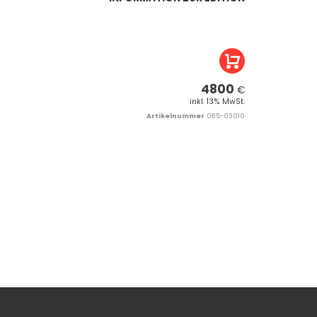
4800
€
inkl. 13% MwSt.
Artikelnummer
085-03010