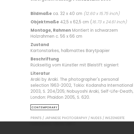
Bildmaße
ca. 32 x 40 cm
(
12.60
x
15.75
inch)
Objektmaße
42,5 x 62,5 cm (
16.73
x
24.61
inch)
Montage, Rahmen
Montiert in schwarzem
Holzrahmen c. 56 x 66 cm
Zustand
Kartonstarkes, halbmattes Barytpapier
Beschriftung
Rückseitig vom Künstler mit Bleistift signiert
Literatur
Araki by Araki. The photographer's personal
selection 1963-2002, Tokio: Kodansha International
2003, S. 204/205; Nobuyoshi Araki, Self-Life-Death,
London: Phaidon 2005, S. 620.
CONTEMPORARY
PRINTS /
JAPANESE PHOTOGRAPHY /
NUDES /
INSZENIERTE
FOTOGRAFIE /
EROS /
AKT /