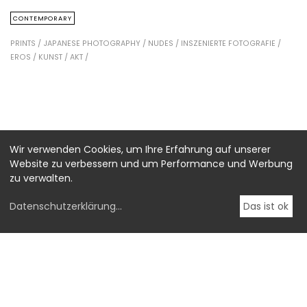
CONTEMPORARY
PRINTS /
JAPANESE PHOTOGRAPHY /
NUDES /
INSZENIERTE FOTOGRAFIE /
EROS /
KUNST /
AKT /
Wir verwenden Cookies, um Ihre Erfahrung auf unserer
Website zu verbessern und um Performance und Werbung
zu verwalten.
Datenschutzerklärung
...
Das ist ok