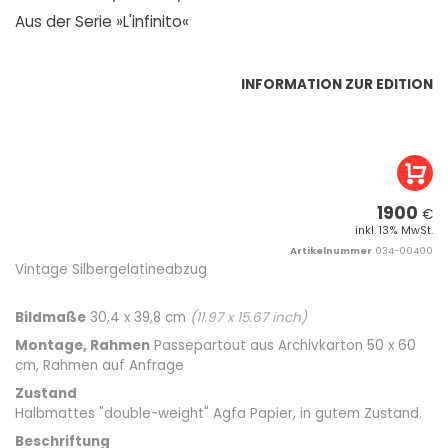
Aus der Serie »L'infinito«
INFORMATION ZUR EDITION
1900
€
inkl. 13% MwSt.
Artikelnummer
034-00400
Vintage Silbergelatineabzug
Bildmaße
30,4 x 39,8 cm
(
11.97
x
15.67
inch)
Montage, Rahmen
Passepartout aus Archivkarton 50 x 60
cm, Rahmen auf Anfrage
Zustand
Halbmattes "double-weight" Agfa Papier, in gutem Zustand.
Beschriftung