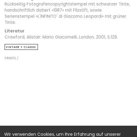
Rückseitig Fotografencopyrightstempel mit schwarzer Tinte,
handschriftlich datiert »1987« mit Filzstift, sowie
Serienstempel »L'INFINITO' di Giacomo Leopardi« mit grüner
Tinte.
Literatur
Crawford, Alistair: Mario Giacomelli, London, 2001, S.129.
VINTAGE + CLASSIC
PRINTS /
Wir verwenden Cookies, um Ihre Erfahrung auf unserer