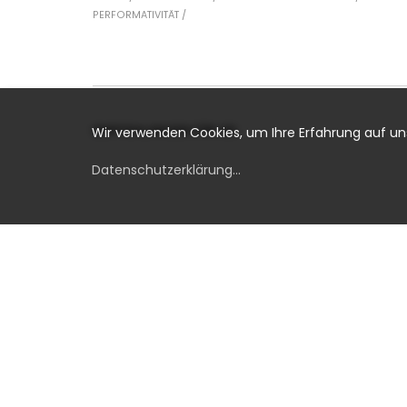
PERFORMATIVITÄT /
EMPFEHLUNGEN FÜR SIE
Wir verwenden Cookies, um Ihre Erfahrung auf u
Datenschutzerklärung
...