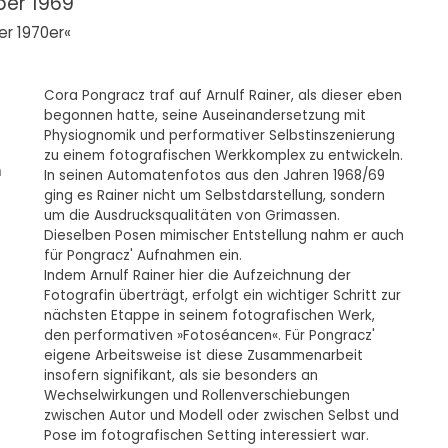
ober 1969
er 1970er«
Cora Pongracz traf auf Arnulf Rainer, als dieser eben
begonnen hatte, seine Auseinandersetzung mit
Physiognomik und performativer Selbstinszenierung
zu einem fotografischen Werkkomplex zu entwickeln.
n
In seinen Automatenfotos aus den Jahren 1968/69
ging es Rainer nicht um Selbstdarstellung, sondern
um die Ausdrucksqualitäten von Grimassen.
Dieselben Posen mimischer Entstellung nahm er auch
für Pongracz' Aufnahmen ein.
Indem Arnulf Rainer hier die Aufzeichnung der
Fotografin überträgt, erfolgt ein wichtiger Schritt zur
nächsten Etappe in seinem fotografischen Werk,
den performativen »Fotoséancen«. Für Pongracz'
eigene Arbeitsweise ist diese Zusammenarbeit
insofern signifikant, als sie besonders an
Wechselwirkungen und Rollenverschiebungen
zwischen Autor und Modell oder zwischen Selbst und
Pose im fotografischen Setting interessiert war.