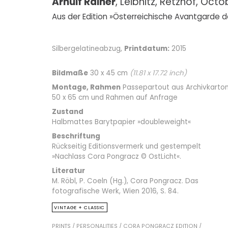
Arnulf Rainer
, Leibnitz, Retzhof, Oct
Aus der Edition »Österreichische Avantgarde d
Silbergelatineabzug,
Printdatum:
2015
Bildmaße
30 x 45 cm
(
11.81
x
17.72
inch)
Montage, Rahmen
Passepartout aus Archivkarto
50 x 65 cm und Rahmen auf Anfrage
Zustand
Halbmattes Barytpapier »doubleweight«
Beschriftung
Rückseitig Editionsvermerk und gestempelt
»Nachlass Cora Pongracz © OstLicht«.
Literatur
M. Röbl, P. Coeln (Hg.), Cora Pongracz. Das
fotografische Werk, Wien 2016, S. 84.
VINTAGE + CLASSIC
PRINTS /
PERSONALITIES /
CORA PONGRACZ EDITION /