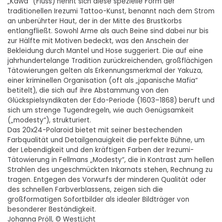
„Kawa“ (Fluss) nennt sich diese spezielle Form der
traditionellen Irezumi Tattoo-Kunst, benannt nach dem Strom
an unberührter Haut, der in der Mitte des Brustkorbs
entlangfließt. Sowohl Arme als auch Beine sind dabei nur bis
zur Hälfte mit Motiven bedeckt, was den Anschein der
Bekleidung durch Mantel und Hose suggeriert. Die auf eine
jahrhundertelange Tradition zurückreichenden, großflächigen
Tätowierungen gelten als Erkennungsmerkmal der Yakuza,
einer kriminellen Organisation (oft als „japanische Mafia“
betitelt), die sich auf ihre Abstammung von den
Glückspielsyndikaten der Edo-Periode (1603–1868) beruft und
sich um strenge Tugendregeln, wie auch Genügsamkeit
(„modesty“), strukturiert.
Das 20x24-Polaroid bietet mit seiner bestechenden
Farbqualität und Detailgenauigkeit die perfekte Bühne, um
der Lebendigkeit und den kräftigen Farben der Irezumi-
Tätowierung in Fellmans „Modesty“, die in Kontrast zum hellen
Strahlen des ungeschmückten Inkarnats stehen, Rechnung zu
tragen. Entgegen des Vorwurfs der minderen Qualität oder
des schnellen Farbverblassens, zeigen sich die
großformatigen Sofortbilder als idealer Bildträger von
besonderer Beständigkeit.
Johanna Pröll, © WestLicht