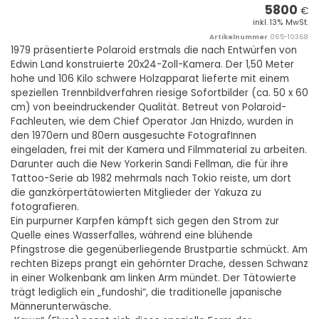
5800
€
inkl. 13% MwSt.
Artikelnummer
065-10368
1979 präsentierte Polaroid erstmals die nach Entwürfen von
Edwin Land konstruierte 20x24-Zoll-Kamera. Der 1,50 Meter
hohe und 106 Kilo schwere Holzapparat lieferte mit einem
speziellen Trennbildverfahren riesige Sofortbilder (ca. 50 x 60
cm) von beeindruckender Qualität. Betreut von Polaroid-
Fachleuten, wie dem Chief Operator Jan Hnizdo, wurden in
den 1970ern und 80ern ausgesuchte FotografInnen
eingeladen, frei mit der Kamera und Filmmaterial zu arbeiten.
Darunter auch die New Yorkerin Sandi Fellman, die für ihre
Tattoo-Serie ab 1982 mehrmals nach Tokio reiste, um dort
die ganzkörpertätowierten Mitglieder der Yakuza zu
fotografieren.
Ein purpurner Karpfen kämpft sich gegen den Strom zur
Quelle eines Wasserfalles, während eine blühende
Pfingstrose die gegenüberliegende Brustpartie schmückt. Am
rechten Bizeps prangt ein gehörnter Drache, dessen Schwanz
in einer Wolkenbank am linken Arm mündet. Der Tätowierte
trägt lediglich ein „fundoshi“, die traditionelle japanische
Männerunterwäsche.