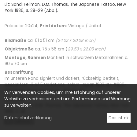
Lit: Sandi Fellman, D.M. Thomas, The Japanese Tattoo, New
York 1986, S. 28–29 (Abb.).
Polacolor 20x24,
Printdatum:
Vintage / Unikat
Bildmaße
ca. 61 x 51 cm
(
24.02
x
20.08
inch)
Objektmaße
ca. 75 x 56 cm (
29.53
x
22.05
inch)
Montage, Rahmen
Montiert in schwarzem Metallrahmen c.
90 x 70 cm
Beschriftung
Im unteren Rand signiert und datiert, rückseitig betitelt,
beschriftet »3 of 5 Variations. Tokyo, Japan 1983 SLF #820«
und ehem. Polaroid Coll. Nr. »83:682:50«
Wir verwenden Cookies, um Ihre Erfahrung auf unserer
Website zu verbessern und um Performance und Werbung
Literatur
zu verwalten.
Sandi Fellman, D.M. Thomas, The Japanese Tattoo, New York
1986, S. 28.
Datenschutzerklärung
...
Das ist ok
CONTEMPORARY
PRINTS /
FARBFOTOGRAFIE /