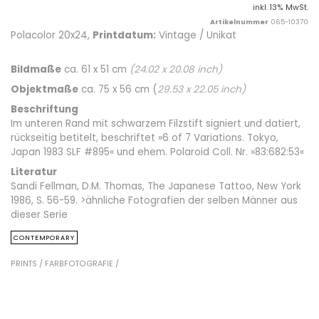
inkl. 13% MwSt.
Artikelnummer
065-10370
Polacolor 20x24,
Printdatum:
Vintage / Unikat
Bildmaße
ca. 61 x 51 cm
(
24.02
x
20.08
inch)
Objektmaße
ca. 75 x 56 cm (
29.53
x
22.05
inch)
Beschriftung
Im unteren Rand mit schwarzem Filzstift signiert und datiert,
rückseitig betitelt, beschriftet »6 of 7 Variations. Tokyo,
Japan 1983 SLF #895« und ehem. Polaroid Coll. Nr. »83:682:53«
Literatur
Sandi Fellman, D.M. Thomas, The Japanese Tattoo, New York
1986, S. 56-59. >ähnliche Fotografien der selben Männer aus
dieser Serie
CONTEMPORARY
PRINTS /
FARBFOTOGRAFIE /