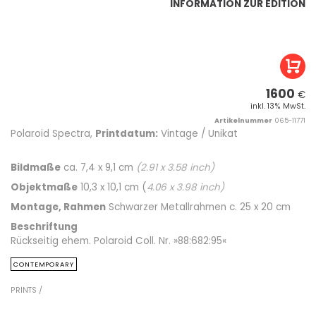
INFORMATION ZUR EDITION
1600
€
inkl. 13% MwSt.
Artikelnummer
065-11771
Polaroid Spectra,
Printdatum:
Vintage / Unikat
Bildmaße
ca. 7,4 x 9,1 cm
(
2.91
x
3.58
inch)
Objektmaße
10,3 x 10,1 cm (
4.06
x
3.98
inch)
Montage, Rahmen
Schwarzer Metallrahmen c. 25 x 20 cm
Beschriftung
Rückseitig ehem. Polaroid Coll. Nr. »88:682:95«
CONTEMPORARY
PRINTS /