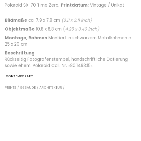
Polaroid SX-70 Time Zero,
Printdatum:
Vintage / Unikat
Bildmaße
ca. 7,9 x 7,9 cm
(
3.11
x
3.11
inch)
Objektmaße
10,8 x 8,8 cm (
4.25
x
3.46
inch)
Montage, Rahmen
Montiert in schwarzem Metallrahmen c.
25 x 20 cm
Beschriftung
Rückseitig Fotografenstempel, handschriftliche Datierung
sowie ehem. Polaroid Coll. Nr. »80:1493:15«
CONTEMPORARY
PRINTS /
GEBÄUDE /
ARCHITEKTUR /