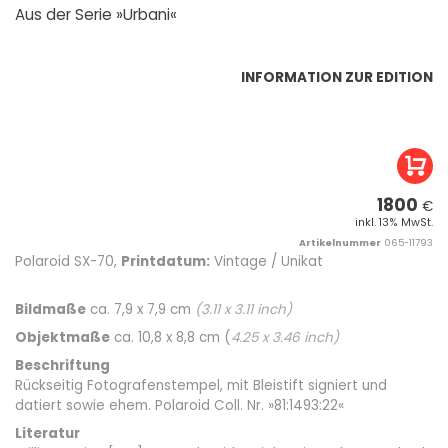
Aus der Serie »Urbani«
INFORMATION ZUR EDITION
1800
€
inkl. 13% MwSt.
Artikelnummer
065-11793
Polaroid SX-70,
Printdatum:
Vintage / Unikat
Bildmaße
ca. 7,9 x 7,9 cm
(
3.11
x
3.11
inch)
Objektmaße
ca. 10,8 x 8,8 cm (
4.25
x
3.46
inch)
Beschriftung
Rückseitig Fotografenstempel, mit Bleistift signiert und
datiert sowie ehem. Polaroid Coll. Nr. »81:1493:22«
Literatur