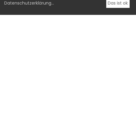
Datenschutzerklärung
...
Das ist ok
OstLicht.
Galerie für Fotografie