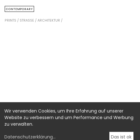
CONTEMPORARY
PRINTS /
STRASSE /
ARCHITEKTUR /
Wir verwenden Cookies, um Ihre Erfahrung auf unserer
Website zu verbessern und um Performance und Werbung
zu verwalten.
Datenschutzerklärung
...
Das ist ok