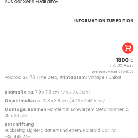
Aus der Serie »Dall'alto«
INFORMATION ZUR EDITION
1800
€
inkl. 13% MwSt.
Artikelnummer
065-11795
Polaroid SX-70 Time Zero,
Printdatum:
Vintage / Unikat
Bildmaße
ca. 7,9 x 7,9 cm
(
3.11
x
3.11
inch)
Objektmaße
ca. 10,8 x 8,8 cm (
4.25
x
3.46
inch)
Montage, Rahmen
Montiert in schwarzem Metallrahmen c.
25 x 20 cm
Beschriftung
Rückseitig signiert, datiert und ehem. Polaroid Coll. Nr.
»83:1493:24«