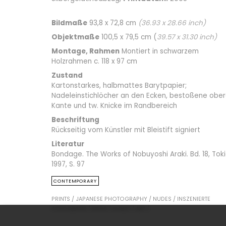
Bildmaße
93,8 x 72,8 cm
(
36.93
x
28.66
inch)
Objektmaße
100,5 x 79,5 cm (
39.57
x
31.30
inch)
Montage, Rahmen
Montiert in schwarzem
Holzrahmen c. 118 x 97 cm
Zustand
Kartonstarkes, halbmattes Barytpapier;
Nadeleinstichlöcher an den Ecken, bestoßene obe
Kante und tw. Knicke im Randbereich
Beschriftung
Rückseitig vom Künstler mit Bleistift signiert
Literatur
Bondage. The Works of Nobuyoshi Araki. Bd. 18, Tok
1997, S. 97
CONTEMPORARY
PRINTS /
JAPANESE PHOTOGRAPHY /
NUDES /
INSZENIERTE
FOTOGRAFIE /
EROS /
KUNST /
AKT /