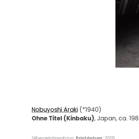
Nobuyoshi Araki
(*1940)
Ohne Titel (Kinbaku)
, Japan, ca. 19
Silbergelatineabzug,
Printdatum:
2005