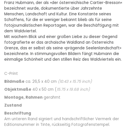
Franz Hubmann, der als »der österreichische Cartier-Bresson«
bezeichnet wurde, dokumentierte über Jahrzehnte
Menschen, Landschaft und Kultur. Eine Konstante seines
Schaffens, für die er weniger bekannt blieb als für seine
fotojournalistischen Reportagen, war die Beschäftigung mit
dem Waldviertel.
Mit wachem Blick und einer großen Liebe zu dieser Gegend
fotografierte er das archaische Waldland an Österreichs
Grenze, das er selbst als seine »prägende Seelenlandschaft«
bezeichnete. In stimmungsvollen Bildern fängt Hubmann die
einmalige Schönheit und den stillen Reiz des Waldviertels ein.
C-Print
Bildmaße
ca. 26,5 x 40 cm
(
10.43
x
15.75
inch)
Objektmaße
40 x 50 cm (
15.75
x
19.68
inch)
Montage, Rahmen
gerahmt
Zustand
Beschriftung
Am unteren Rand signiert und handschriftlicher Vermerk der
Editionsnummer in Tinte, rückseitig Fotografenstempel.