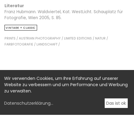
Literatur
Franz Hubmann. Waldviertel, Kat. WestLicht. Schauplatz für
Fotografie, Wien 2005, S. 85.
VINTAGE + CLASSIC
PRINTS /
AUSTRIAN PHOTOGRAPHY /
LIMITED EDITIONS /
NATUR /
FARBFOTOGRAFIE /
LANDSCHAFT /
Wir verwenden Cookies, um Ihre Erfahrung auf unserer
Website zu verbessern und um Performance und Werbung
zu verwalten.
Datenschutzerklärung
...
Das ist ok