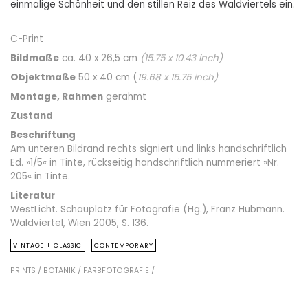
einmalige Schönheit und den stillen Reiz des Waldviertels ein.
C-Print
Bildmaße
ca. 40 x 26,5 cm
(
15.75
x
10.43
inch)
Objektmaße
50 x 40 cm (
19.68
x
15.75
inch)
Montage, Rahmen
gerahmt
Zustand
Beschriftung
Am unteren Bildrand rechts signiert und links handschriftlich
Ed. »1/5« in Tinte, rückseitig handschriftlich nummeriert »Nr.
205« in Tinte.
Literatur
WestLicht. Schauplatz für Fotografie (Hg.), Franz Hubmann.
Waldviertel, Wien 2005, S. 136.
VINTAGE + CLASSIC
CONTEMPORARY
PRINTS /
BOTANIK /
FARBFOTOGRAFIE /