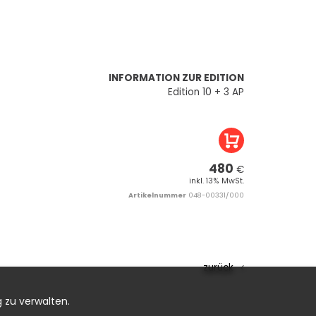
INFORMATION ZUR EDITION
Edition 10 + 3 AP
480
€
inkl. 13% MwSt.
Artikelnummer
048-00331/000
zurück
 zu verwalten.