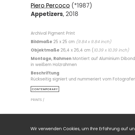
Piero Percoco
(*1987)
Appetizers
, 2018
Archival Pigment Print
Bildmaße
25 x 25 cm
(
9.84
x
9.84
inch)
Objektmaße
26,4 x 26,4 cm (
10.39
x
10.39
inch)
Montage, Rahmen
Montiert auf Aluminium Dibond
in weißem Holzrahmen
Beschriftung
Rückseitig signiert und nummeriert vom Fotografe
CONTEMPORARY
PRINTS /
Wir verwenden Cookies, um Ihre Erfahrung auf u