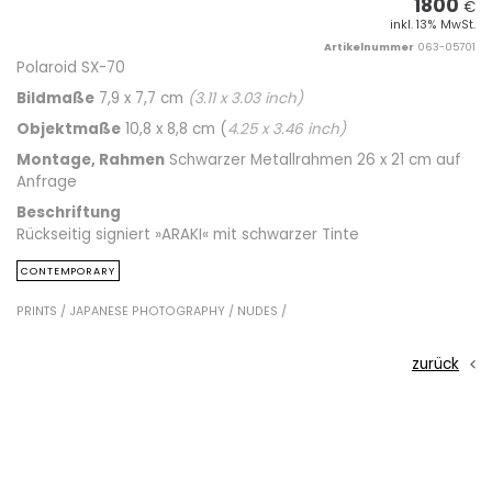
1800
€
inkl. 13% MwSt.
Artikelnummer
063-05701
Polaroid SX-70
Bildmaße
7,9 x 7,7 cm
(
3.11
x
3.03
inch)
Objektmaße
10,8 x 8,8 cm (
4.25
x
3.46
inch)
Montage, Rahmen
Schwarzer Metallrahmen 26 x 21 cm auf
Anfrage
Beschriftung
Rückseitig signiert »ARAKI« mit schwarzer Tinte
CONTEMPORARY
PRINTS /
JAPANESE PHOTOGRAPHY /
NUDES /
zurück