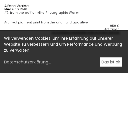
Alfons Walde
Nude
ca. 1940
#7, from the edition »The Photographic Work«
Archival pigment print from the original diapositive
950
€
Anfragen
ALLE WERKE ANSEHEN VON ALFONS WALDE
Wir verwenden Cookies, um Ihre Erfahrung auf unserer
Website zu verbessern und um Performance und Werbung
zu verwalten.
Datenschutzerklärung
...
Das ist ok