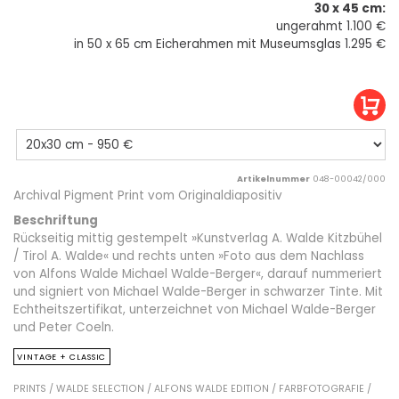
30 x 45 cm:
ungerahmt 1.100 €
in 50 x 65 cm Eicherahmen mit Museumsglas 1.295 €
Artikelnummer
048-00042/000
Archival Pigment Print vom Originaldiapositiv
Beschriftung
Rückseitig mittig gestempelt »Kunstverlag A. Walde Kitzbühel
/ Tirol A. Walde« und rechts unten »Foto aus dem Nachlass
von Alfons Walde Michael Walde-Berger«, darauf nummeriert
und signiert von Michael Walde-Berger in schwarzer Tinte. Mit
Echtheitszertifikat, unterzeichnet von Michael Walde-Berger
und Peter Coeln.
VINTAGE + CLASSIC
PRINTS /
WALDE SELECTION /
ALFONS WALDE EDITION /
FARBFOTOGRAFIE /