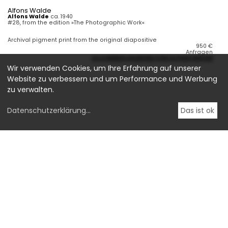
Alfons Walde
Alfons Walde
ca. 1940
#28, from the edition »The Photographic Work«
Archival pigment print from the original diapositive
950
€
Anfragen
ALLE WERKE ANSEHEN VON ALFONS WALDE
Wir verwenden Cookies, um Ihre Erfahrung auf unserer
Website zu verbessern und um Performance und Werbung
zu verwalten.
Datenschutzerklärung
...
Das ist ok