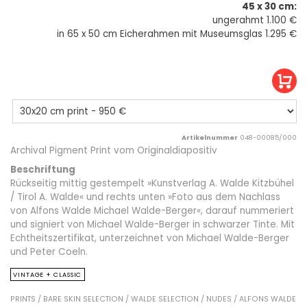
45 x 30 cm:
ungerahmt 1.100 €
in 65 x 50 cm Eicherahmen mit Museumsglas 1.295 €
Artikelnummer
048-00085/000
Archival Pigment Print vom Originaldiapositiv
Beschriftung
Rückseitig mittig gestempelt »Kunstverlag A. Walde Kitzbühel
/ Tirol A. Walde« und rechts unten »Foto aus dem Nachlass
von Alfons Walde Michael Walde-Berger«, darauf nummeriert
und signiert von Michael Walde-Berger in schwarzer Tinte. Mit
Echtheitszertifikat, unterzeichnet von Michael Walde-Berger
und Peter Coeln.
VINTAGE + CLASSIC
PRINTS /
BARE SKIN SELECTION /
WALDE SELECTION /
NUDES /
ALFONS WALDE