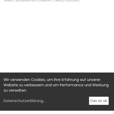
PRINTS /
AUSTRIAN PHOTOGRAPHY /
LIMITED EDITIONS /
Wir verwenden Cookies, um Ihre Erfahrung auf unserer
Website zu verbessern und um Performance und Werbung
zu verwalten.
Datenschutzerklärung
...
Das ist ok