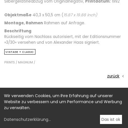
Silbergelatineabzug vom Originalnegativ,
Printdatum:
1992
Objektmaße
40,3 x 50,5 cm (
15.87
x
19.88
inch)
Montage, Rahmen
Rahmen auf Anfrage.
Beschriftung
Rückseitig vom Nachlass autorisiert, mit der Editionsnummer
»3/30« versehen und von Alexander Haas signiert.
VINTAGE + CLASSIC
PRINTS /
MAGNUM /
zurück
Wir verwenden Cookies, um Ihre Erfahrung auf unserer
Website zu verbessern und um Performance und Werbung
zu verwalten.
Datenschutzerklärung
...
Das ist ok