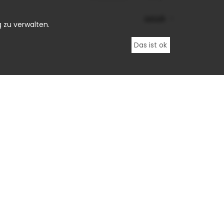
zurück
 zu verwalten.
Das ist ok