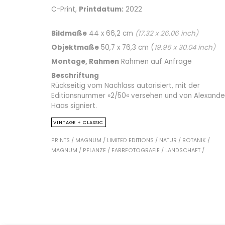
C-Print,
Printdatum:
2022
Bildmaße
44 x 66,2 cm
(
17.32
x
26.06
inch)
Objektmaße
50,7 x 76,3 cm (
19.96
x
30.04
inch)
Montage, Rahmen
Rahmen auf Anfrage
Beschriftung
Rückseitig vom Nachlass autorisiert, mit der
Editionsnummer »2/50« versehen und von Alexande
Haas signiert.
VINTAGE + CLASSIC
PRINTS /
MAGNUM /
LIMITED EDITIONS /
NATUR /
BOTANIK /
MAGNUM /
PFLANZE /
FARBFOTOGRAFIE /
LANDSCHAFT /