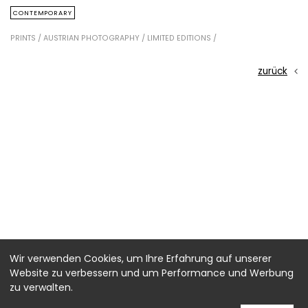
CONTEMPORARY
PRINTS /
AUSTRIAN PHOTOGRAPHY /
LIMITED EDITIONS /
zurück
Wir verwenden Cookies, um Ihre Erfahrung auf unserer
Website zu verbessern und um Performance und Werbung
zu verwalten.