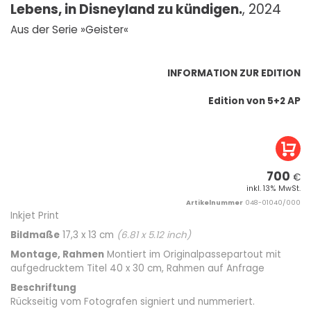
Lebens, in Disneyland zu kündigen.
, 2024
Aus der Serie »Geister«
INFORMATION ZUR EDITION
Edition von 5+2 AP
700
€
inkl. 13% MwSt.
Artikelnummer
048-01040/000
Inkjet Print
Bildmaße
17,3 x 13 cm
(
6.81
x
5.12
inch)
Montage, Rahmen
Montiert im Originalpassepartout mit
aufgedrucktem Titel 40 x 30 cm, Rahmen auf Anfrage
Beschriftung
Rückseitig vom Fotografen signiert und nummeriert.