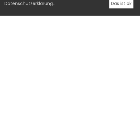
Datenschutzerklärung
...
Das ist ok
OstLicht.
Galerie für Fotografie