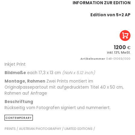
INFORMATION ZUR EDITION
Edition von 5+2 AP
1200
€
inkl. 13% MwSt.
Artikelnummer
048-01069/000
Inkjet Print
Bildmaße
each 17,3 x 13 cm
(
NaN
x
5.12
inch)
Montage, Rahmen
Zwei Prints montiert im
Originalpassepartout mit aufgedrucktem Titel 40 x 50 cm,
Rahmen auf Anfrage
Beschriftung
Rückseitig vom Fotografen signiert und nummeriert.
CONTEMPORARY
PRINTS /
AUSTRIAN PHOTOGRAPHY /
LIMITED EDITIONS /