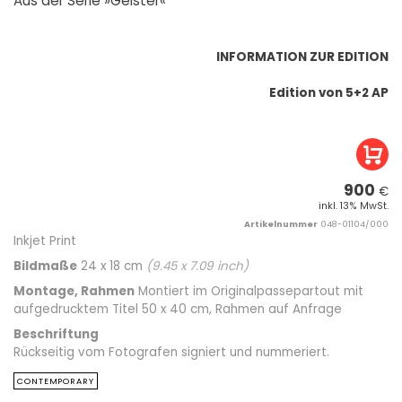
Aus der Serie »Geister«
INFORMATION ZUR EDITION
Edition von 5+2 AP
900
€
inkl. 13% MwSt.
Artikelnummer
048-01104/000
Inkjet Print
Bildmaße
24 x 18 cm
(
9.45
x
7.09
inch)
Montage, Rahmen
Montiert im Originalpassepartout mit
aufgedrucktem Titel 50 x 40 cm, Rahmen auf Anfrage
Beschriftung
Rückseitig vom Fotografen signiert und nummeriert.
CONTEMPORARY