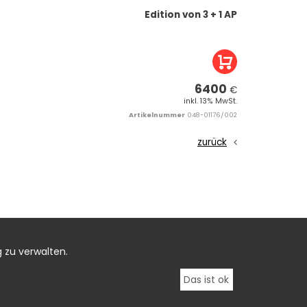
Edition von 3 + 1 AP
6400
€
inkl. 13% MwSt.
Artikelnummer
048-01176/002
zurück
 zu verwalten.
Das ist ok