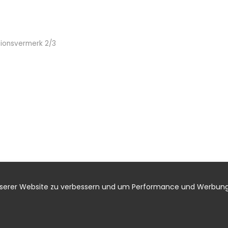
itionsvermerk 2/3
nserer Website zu verbessern und um Performance und Werbung