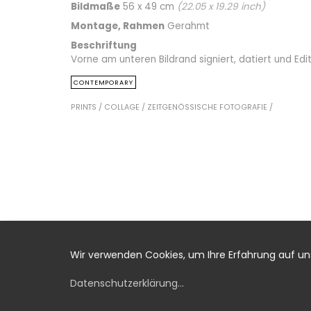
Bildmaße
56 x 49 cm
(
22.05
x
19.29
inch)
Montage, Rahmen
Gerahmt
Beschriftung
Vorne am unteren Bildrand signiert, datiert und Ed
CONTEMPORARY
PRINTS /
COLLAGE /
ZEITGENÖSSISCHE FOTOGRAFIE /
Wir verwenden Cookies, um Ihre Erfahrung auf u
Datenschutzerklärung
...