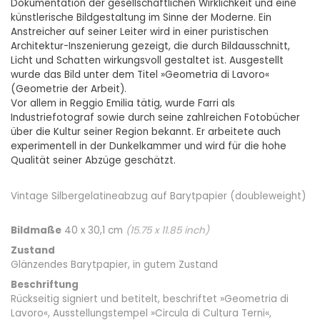
Dokumentation der gesellschaftlichen Wirklichkeit und eine
künstlerische Bildgestaltung im Sinne der Moderne. Ein
Anstreicher auf seiner Leiter wird in einer puristischen
Architektur-Inszenierung gezeigt, die durch Bildausschnitt,
Licht und Schatten wirkungsvoll gestaltet ist. Ausgestellt
wurde das Bild unter dem Titel »Geometria di Lavoro«
(Geometrie der Arbeit).
Vor allem in Reggio Emilia tätig, wurde Farri als
Industriefotograf sowie durch seine zahlreichen Fotobücher
über die Kultur seiner Region bekannt. Er arbeitete auch
experimentell in der Dunkelkammer und wird für die hohe
Qualität seiner Abzüge geschätzt.
Vintage Silbergelatineabzug auf Barytpapier (doubleweight)
Bildmaße
40 x 30,1 cm
(
15.75
x
11.85
inch)
Zustand
Glänzendes Barytpapier, in gutem Zustand
Beschriftung
Rückseitig signiert und betitelt, beschriftet »Geometria di
Lavoro«, Ausstellungstempel »Circula di Cultura Terni«,