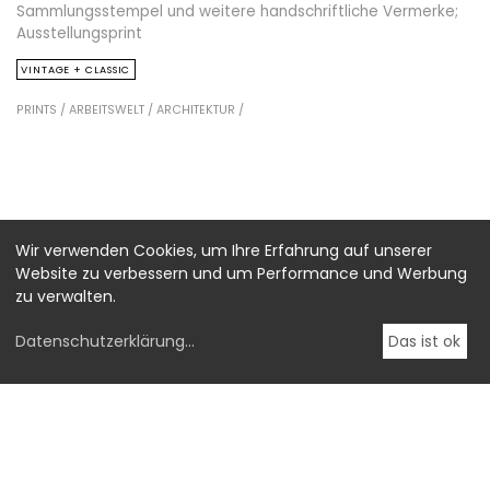
Sammlungsstempel und weitere handschriftliche Vermerke;
Ausstellungsprint
VINTAGE + CLASSIC
PRINTS /
ARBEITSWELT /
ARCHITEKTUR /
Wir verwenden Cookies, um Ihre Erfahrung auf unserer
Website zu verbessern und um Performance und Werbung
zu verwalten.
Datenschutzerklärung
...
Das ist ok