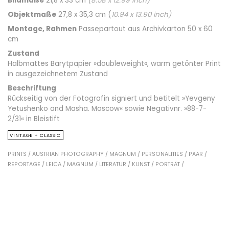
Bildmaße
21,8 x 33 cm
(
8.58
x
12.99
inch)
Objektmaße
27,8 x 35,3 cm (
10.94
x
13.90
inch)
Montage, Rahmen
Passepartout aus Archivkarton 50 x 60
cm
Zustand
Halbmattes Barytpapier »doubleweight«, warm getönter Print
in ausgezeichnetem Zustand
Beschriftung
Rückseitig von der Fotografin signiert und betitelt »Yevgeny
Yetushenko and Masha. Moscow« sowie Negativnr. »88-7-
2/31« in Bleistift
VINTAGE + CLASSIC
PRINTS /
AUSTRIAN PHOTOGRAPHY /
MAGNUM /
PERSONALITIES /
PAAR /
REPORTAGE /
LEICA /
MAGNUM /
LITERATUR /
KUNST /
PORTRÄT /