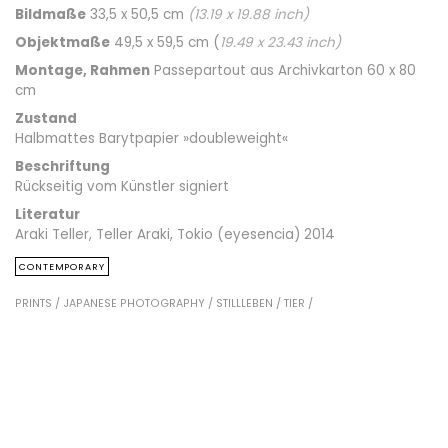
Bildmaße
33,5 x 50,5 cm
(
13.19
x
19.88
inch)
Objektmaße
49,5 x 59,5 cm (
19.49
x
23.43
inch)
Montage, Rahmen
Passepartout aus Archivkarton 60 x 80
cm
Zustand
Halbmattes Barytpapier »doubleweight«
Beschriftung
Rückseitig vom Künstler signiert
Literatur
Araki Teller, Teller Araki, Tokio (eyesencia) 2014
CONTEMPORARY
PRINTS /
JAPANESE PHOTOGRAPHY /
STILLLEBEN /
TIER /