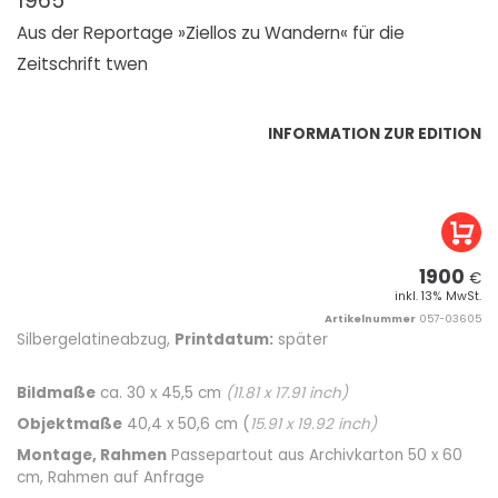
1965
Aus der Reportage »Ziellos zu Wandern« für die
Zeitschrift twen
INFORMATION ZUR EDITION
1900
€
inkl. 13% MwSt.
Artikelnummer
057-03605
Silbergelatineabzug,
Printdatum:
später
Bildmaße
ca. 30 x 45,5 cm
(
11.81
x
17.91
inch)
Objektmaße
40,4 x 50,6 cm (
15.91
x
19.92
inch)
Montage, Rahmen
Passepartout aus Archivkarton 50 x 60
cm, Rahmen auf Anfrage