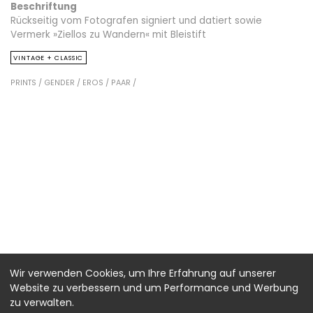
Beschriftung
Rückseitig vom Fotografen signiert und datiert sowie
Vermerk »Ziellos zu Wandern« mit Bleistift
VINTAGE + CLASSIC
PRINTS /
GENDER /
EROS /
PAAR /
Wir verwenden Cookies, um Ihre Erfahrung auf unserer
Website zu verbessern und um Performance und Werbung
zu verwalten.