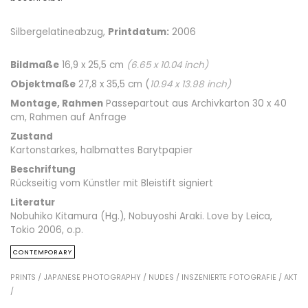
Silbergelatineabzug,
Printdatum:
2006
Bildmaße
16,9 x 25,5 cm
(
6.65
x
10.04
inch)
Objektmaße
27,8 x 35,5 cm (
10.94
x
13.98
inch)
Montage, Rahmen
Passepartout aus Archivkarton 30 x 40
cm, Rahmen auf Anfrage
Zustand
Kartonstarkes, halbmattes Barytpapier
Beschriftung
Rückseitig vom Künstler mit Bleistift signiert
Literatur
Nobuhiko Kitamura (Hg.), Nobuyoshi Araki. Love by Leica,
Tokio 2006, o.p.
CONTEMPORARY
PRINTS /
JAPANESE PHOTOGRAPHY /
NUDES /
INSZENIERTE FOTOGRAFIE /
AKT
/