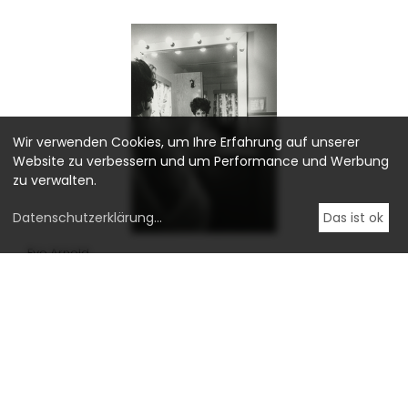
Wir verwenden Cookies, um Ihre Erfahrung auf unserer
Website zu verbessern und um Performance und Werbung
zu verwalten.
Datenschutzerklärung
...
Das ist ok
Eve Arnold
Monica Vitti in her dressing room after shootings for »Modesty
Blaise«
1965
Vintage Gelatin silver print on baryta
980
€
inkl. 13% MwSt.
ALLE WERKE ANSEHEN VON EVE ARNOLD