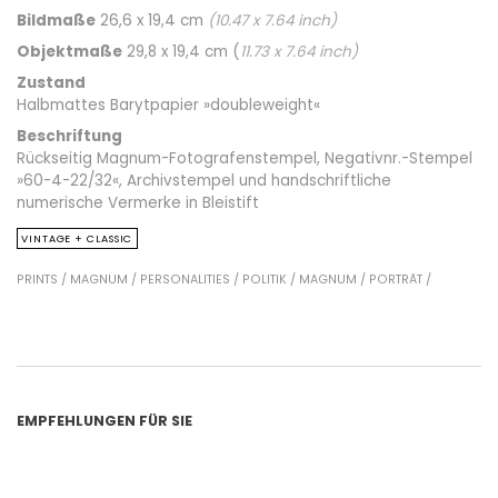
Bildmaße
26,6 x 19,4 cm
(
10.47
x
7.64
inch)
Objektmaße
29,8 x 19,4 cm (
11.73
x
7.64
inch)
Zustand
Halbmattes Barytpapier »doubleweight«
Beschriftung
Rückseitig Magnum-Fotografenstempel, Negativnr.-Stempel
»60-4-22/32«, Archivstempel und handschriftliche
numerische Vermerke in Bleistift
VINTAGE + CLASSIC
PRINTS /
MAGNUM /
PERSONALITIES /
POLITIK /
MAGNUM /
PORTRÄT /
EMPFEHLUNGEN FÜR SIE