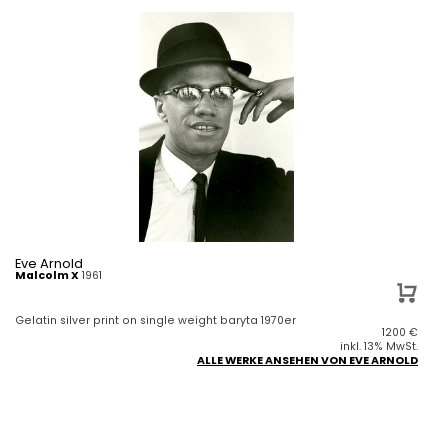
Eve Arnold
Malcolm X
1961
Gelatin silver print on single weight baryta 1970er
1200
€
inkl. 13% MwSt.
ALLE WERKE ANSEHEN VON EVE ARNOLD