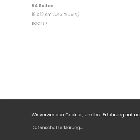
64 Seiten
18 x 12 cm
(
18
x
12
inch)
BOOKS /
Wir verwenden Cookies, um Ihre Erfahrung auf u
Datenschutzerklärung
...