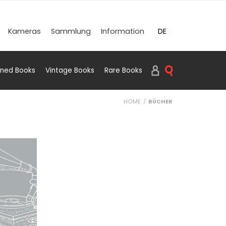
DE
Kameras
Sammlung
Information
EN
gned Books
Vintage Books
Rare Books
SUCHEN BOOKS
HOME
BÜCHER