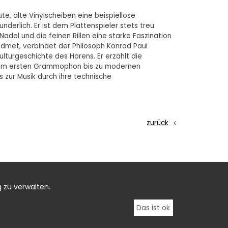
ute, alte Vinylscheiben eine beispiellose
derlich. Er ist dem Plattenspieler stets treu
adel und die feinen Rillen eine starke Faszination
widmet, verbindet der Philosoph Konrad Paul
lturgeschichte des Hörens. Er erzählt die
vom ersten Grammophon bis zu modernen
s zur Musik durch ihre technische
zurück
 zu verwalten.
Das ist ok