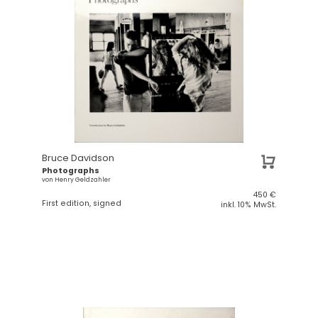
Bruce Davidson
Photographs
von Henry Geldzahler
450
€
First edition, signed
inkl. 10% MwSt.