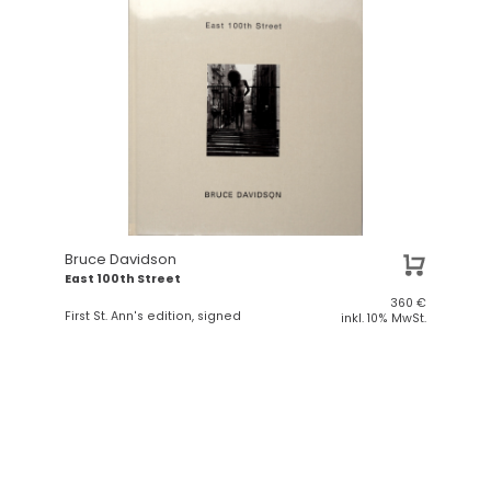
Bruce Davidson
East 100th Street
360
€
First St. Ann's edition, signed
inkl. 10% MwSt.