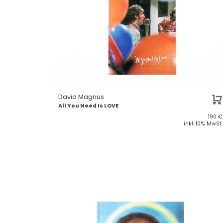
David Magnus
All You Need Is LOVE
190
€
inkl. 10% MwSt.