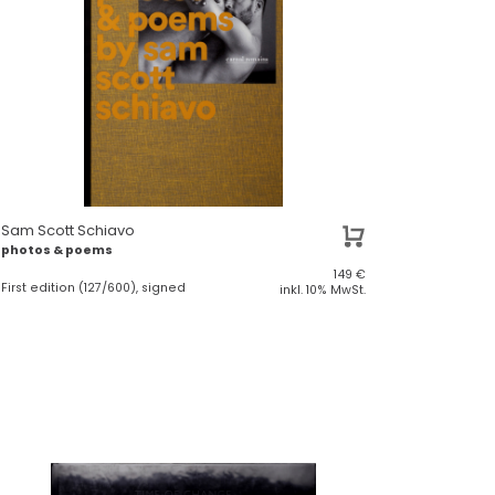
Sam Scott Schiavo
photos & poems
149
€
First edition (127/600), signed
inkl. 10% MwSt.