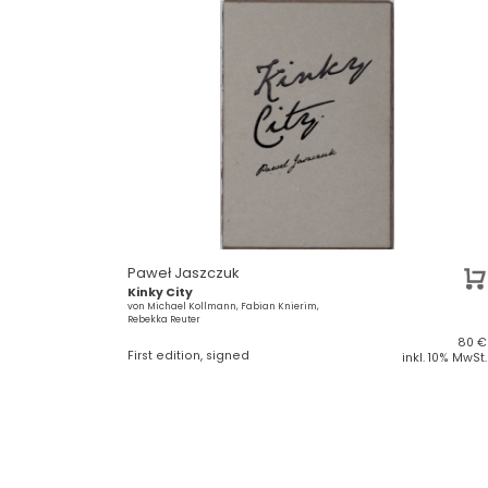
Paweł Jaszczuk
Kinky City
von Michael Kollmann, Fabian Knierim,
Rebekka Reuter
80
€
First edition, signed
inkl. 10% MwSt.