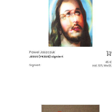
Pawel Jaszczuk
JESUS (Y€$U$) signiert
45
€
Signiert
inkl. 10% MwSt.