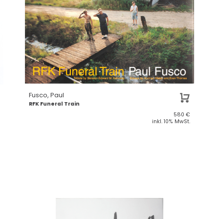
Fusco, Paul
RFK Funeral Train
580
€
inkl. 10% MwSt.