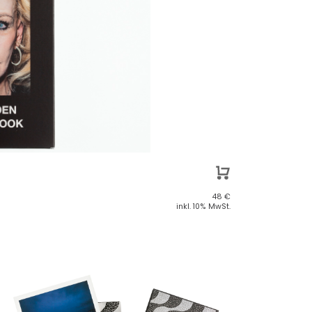
48
€
inkl. 10% MwSt.