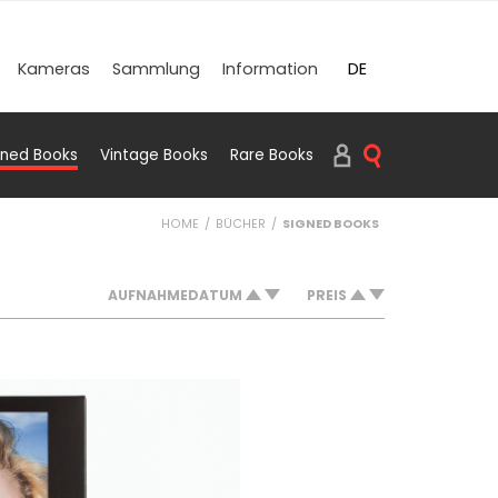
DE
Kameras
Sammlung
Information
EN
gned Books
Vintage Books
Rare Books
SUCHEN BOOKS
HOME
BÜCHER
SIGNED BOOKS
AUFNAHMEDATUM
PREIS