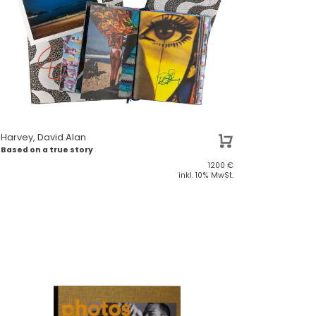
Harvey, David Alan
Based on a true story
1200
€
inkl. 10% MwSt.