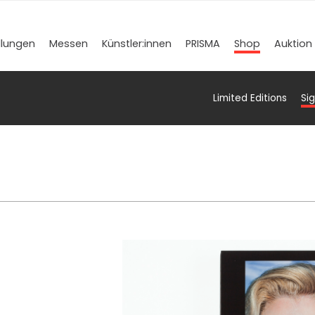
llungen
Messen
Künstler­:innen
PRISMA
Shop
Auktion
Limited Editions
Si