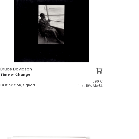
Bruce Davidson
Time of Change
390
€
First edition, signed
inkl. 10% MwSt.