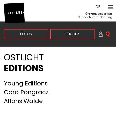
DE
ÖFFNUNGSZEITEN
EN
Nur nach Vereinbarung
FOTOS
BÜCHER
VINTAGE & KLASSIKER
ZEITGENÖSSISCH
AKTUELLE AUSSTELLUNG
KÜNSTLER:INNEN
OSTLICHT
SUCHEN PRINTS
EDITIONS
Young Editions
Cora Pongracz
Alfons Walde